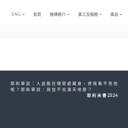
ENG
首頁
機構簡介
事工及服務
產品
耶 和 華 說 ： 人 豈 能 在 隱 密 處 藏 身 ， 使 我 看 不 見 他
呢 ？ 耶 和 華 說 ： 我 豈 不 充 滿 天 地 麼 ？
耶 利 米 書 23:24