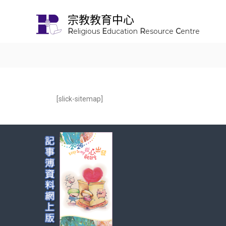
宗教教育中心
R
eligious
E
ducation
R
esource
C
entre
[slick-sitemap]