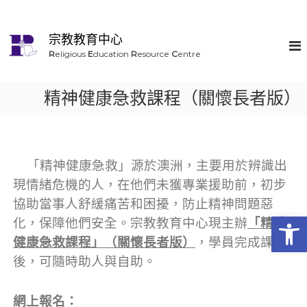
宗教教育中心
R
eligious
E
ducation
R
esource
C
entre
精神健康急救課程（關懷長者版）
「精神健康急救」源於澳洲，主要用於辨識出
現情緒危機的人，在他們未獲專業援助前，初步
協助當事人舒緩痛苦和困擾，防止精神問題惡
Op
化，保障他們安全。宗教教育中心現主辦
「精神
健康急救課程」（關懷長者版）
，學員完成課程
後，可隨時助人與自助。
網上報名：