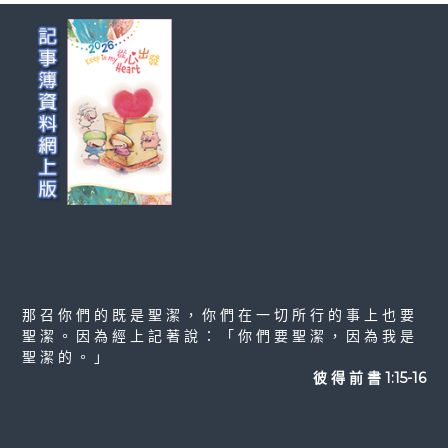
那 召 你 們 的 既 是 聖 潔 ， 你 們 在 一 切 所 行 的 事 上 也 要
聖 潔 。 因 為 經 上 記 著 說 ： 「 你 們 要 聖 潔 ， 因 為 我 是
聖 潔 的 。 」
彼 得 前 書 1:15-16