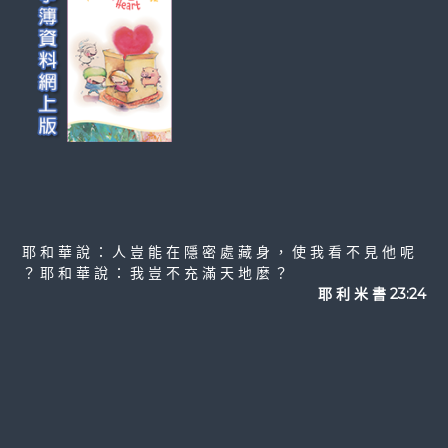
耶 和 華 說 ： 人 豈 能 在 隱 密 處 藏 身 ， 使 我 看 不 見 他 呢
？ 耶 和 華 說 ： 我 豈 不 充 滿 天 地 麼 ？
耶 利 米 書 23:24