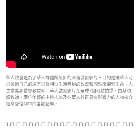
華人啟發是為了華人群體所設計的全新啟發影片。目的是讓華人可
以透過自己的語言以及相似生活體驗的故事和觀點來探索生命、人
生意義和基督教信仰。華人啟發影片在全球7個地點拍攝，由蔡頌
輝牧師、兩位年輕的主持人以及在華人社群具有影響力的人物來介
紹基督信仰中的各類話題。