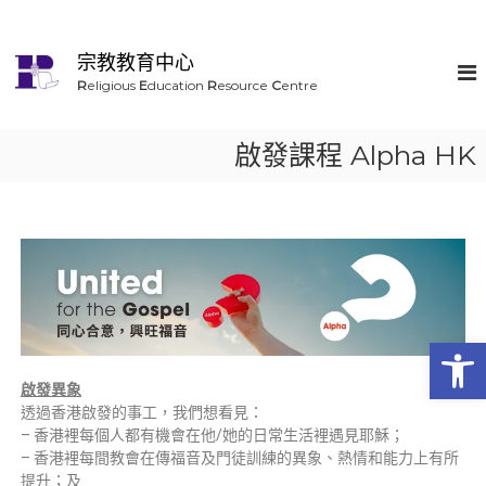
宗教教育中心
R
eligious
E
ducation
R
esource
C
entre
啟發課程 Alpha HK
Op
啟發異象
透過香港啟發的事工，我們想看見：
– 香港裡每個人都有機會在他/她的日常生活裡遇見耶穌；
– 香港裡每間教會在傳福音及門徒訓練的異象、熱情和能力上有所
提升；及