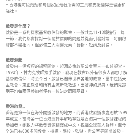
– 香港裡每段婚姻和每個家庭藉著所需的工具和支援變得更健康和
強壯。
啟發是什麼？
啟發是一系列探索基督教信仰的聚會，一般共為11-13節進行。每
一節，我們都會探討一個關於信仰的問題並從而引發討論。每個啟
發都不盡相同，但必備三大關鍵元素：食物、短講及討論。
啟發源起
啟發由一個短短的課程開始，起源於倫敦聖公會聖三一布普頓堂。
1990年，甘力克牧師接手啟發，發現在教會以外有很多人都想了解
基督教信仰。時至今日，啟發已遍佈世界各地的教會，當中包括天
主教會、東正教會和所有主流新教教派。因著神的恩典，我們見證
到平均每兩個參加者便有一位決定跟隨基督。
香港啟發…
香港是第一個在海外開辦啟發的地方。而香港啟發辦事處則於1999
年成立，當時第一位香港總幹事解哈拿就是香港第一個啟發課程的
參加者。她致力將啟發資源翻譯成中文，祝福全球華人群體。至今
全港已有600多間教會、機構、學校、監獄、辦公室等開辦啟發，