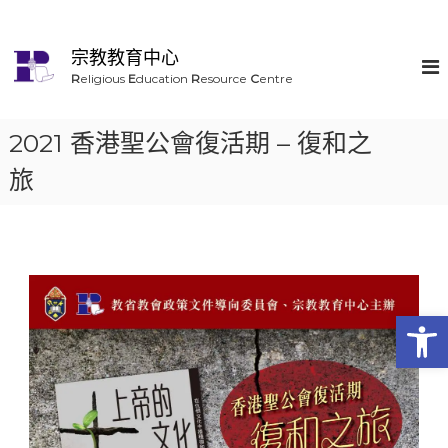
宗教教育中心
R
eligious
E
ducation
R
esource
C
entre
2021 香港聖公會復活期 – 復和之
旅
Op