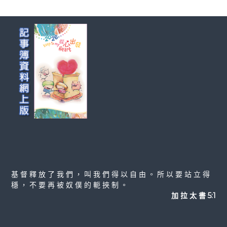
基 督 釋 放 了 我 們 ， 叫 我 們 得 以 自 由 。 所 以 要 站 立 得
穩 ， 不 要 再 被 奴 僕 的 軛 挾 制 。
加 拉 太 書 5:1