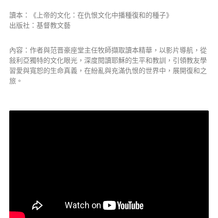
讀本：《上帝的文化：在仇恨文化中播種復和的種子》
出版社：基督教文藝
內容：作者與范晋豪座堂主任牧師擷取讀本精華，以影片導航，從
敍利亞獨特的文化眼光，深度閱讀耶穌的生平和教訓，引領教友學
習愛與寬恕的生命真義，在紛亂與充滿仇恨的世界中，展開復和之
旅。