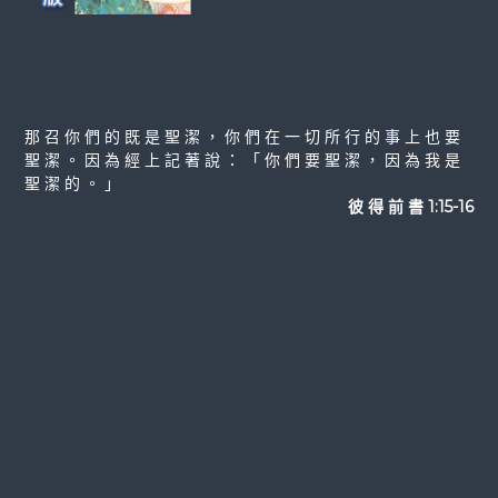
那 召 你 們 的 既 是 聖 潔 ， 你 們 在 一 切 所 行 的 事 上 也 要
聖 潔 。 因 為 經 上 記 著 說 ： 「 你 們 要 聖 潔 ， 因 為 我 是
聖 潔 的 。 」
彼 得 前 書 1:15-16