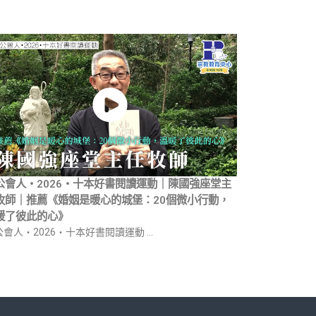
公會人・2026・十本好書閱讀運動｜陳國強座堂主
牧師｜推薦《婚姻是暖心的城堡：20個微小行動，
暖了彼此的心》
公會人・2026・十本好書閱讀運動 …