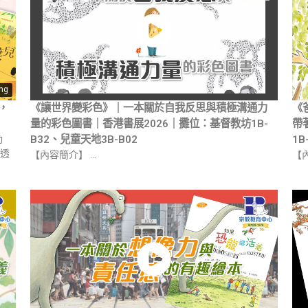
ing
，
《讓世界變彩色》｜一本關於自我反思與積極溝通力
《
量的彩色圖書｜香港書展2026｜攤位：基督教坊1B-
帶
動
B32、兒童天地3B-B02
1B
透
【內容簡介】 …
【