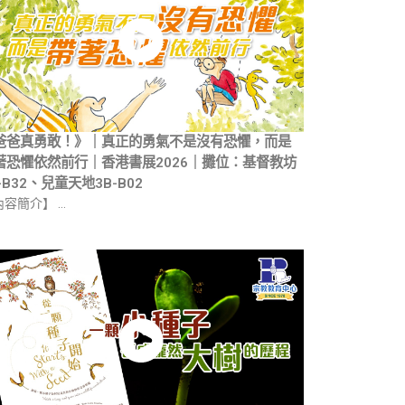
爸爸真勇敢！》｜真正的勇氣不是沒有恐懼，而是
著恐懼依然前行｜香港書展2026｜攤位：基督教坊
-B32、兒童天地3B-B02
內容簡介】 …