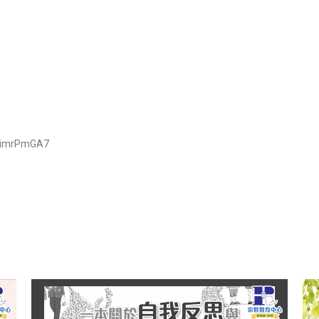
！
imrPmGA7