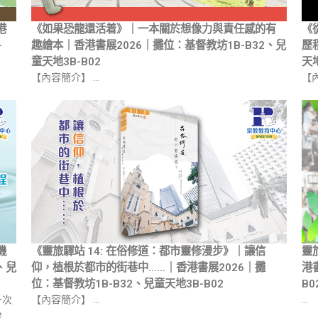
港
《如果恐龍還活着》｜一本關於想像力與責任感的有
《
-
趣繪本｜香港書展2026｜攤位：基督教坊1B-B32、兒
歷
童天地3B-B02
天地
【內容簡介】 …
【
機
《靈旅驛站 14: 在俗修道：都市靈修漫步》｜讓信
靈
、兒
仰，植根於都市的街巷中……｜香港書展2026｜攤
港
位：基督教坊1B-B32、兒童天地3B-B02
B0
一次
【內容簡介】 …
…
e