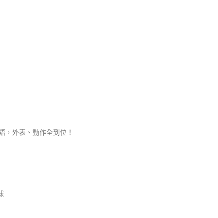
學成語，外表、動作全到位！
球