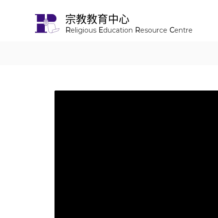
宗教教育中心
R
eligious
E
ducation
R
esource
C
entre