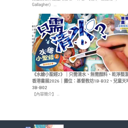
Gallagher） …
《水繪小聖經2》｜只需清水、無需顏料、乾淨整
香港書展2026｜攤位：基督教坊1B-B32、兒童天
3B-B02
【內容簡介】 …