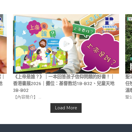
潔｜
《上帝是誰？》｜一本回答孩子信仰問題的好書！｜
聖
地
香港書展2026｜攤位：基督教坊1B-B32、兒童天地
任
3B-B02
溫
【內容簡介】 …
聖
Load More