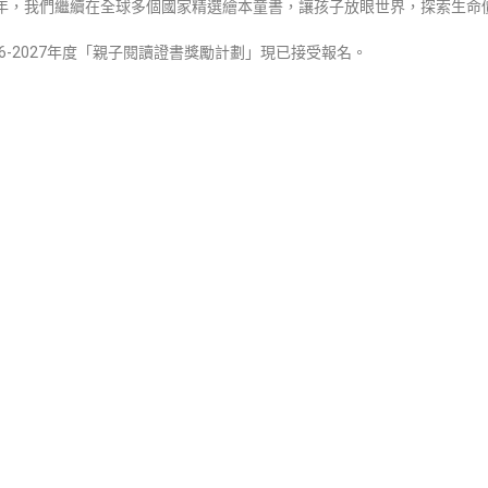
年，我們繼續在全球多個國家精選繪本童書，讓孩子放眼世界，探索生命
6-2027年度「親子閱讀證書獎勵計劃」現已接受報名。