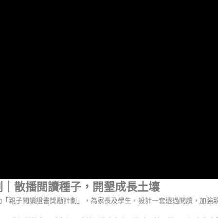
勵計劃｜散播閱讀種子，開墾成長土壤
推動「親子閱讀證書獎勵計劃」，為家長及學生，設計一套透過閱讀，加強