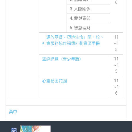
6
3. 人際關係
4. 愛與寬恕
5. 智慧理財
「源於基督‧塑造生命」堂、校、
11
社會服務協作福傳計劃資源手冊
~1
5
聖經綜覽（青少年版）
11
~1
5
心靈秘密花園
11
~1
6
高中