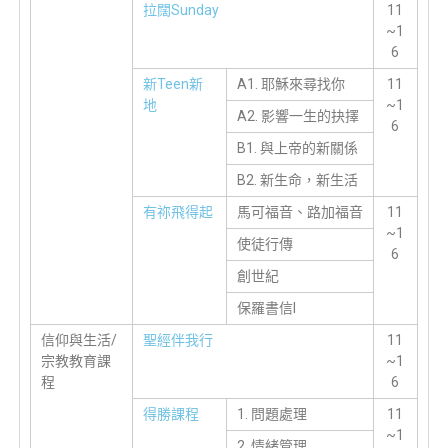
拉闊Sunday
11
~1
6
新Teen新
A1. 耶穌來尋找你
11
地
~1
A2. 影響一生的抉擇
6
B1. 與上帝的新關係
B2. 新生命，新生活
有祢飛得起
馬可福音、路加福音
11
~1
使徒行傳
6
創世紀
保羅書信I
信仰與生活/
聖經伴我行
11
宗教教育課
~1
程
6
得勝課程
1. 問題處理
11
~1
2. 情緒管理