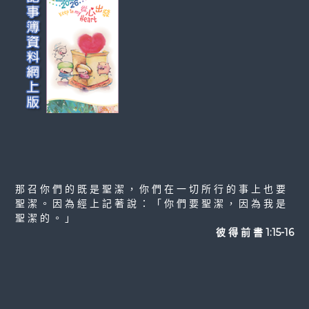
那 召 你 們 的 既 是 聖 潔 ， 你 們 在 一 切 所 行 的 事 上 也 要
聖 潔 。 因 為 經 上 記 著 說 ： 「 你 們 要 聖 潔 ， 因 為 我 是
聖 潔 的 。 」
彼 得 前 書 1:15-16