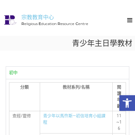
宗教教育中心
R
eligious
E
ducation
R
esource
C
entre
青少年主日學教材
初中
分類
教材系列
/
名稱
閱
讀
Op
年
齡
查經/靈修
青少年以馬忤斯—初信培育小組課
11
程
~1
6