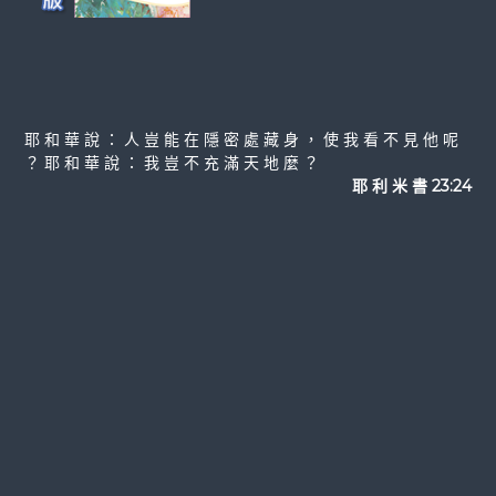
耶 和 華 說 ： 人 豈 能 在 隱 密 處 藏 身 ， 使 我 看 不 見 他 呢
？ 耶 和 華 說 ： 我 豈 不 充 滿 天 地 麼 ？
耶 利 米 書 23:24