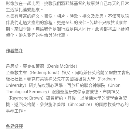
影像放在一起比照，挑戰我們將耶穌基督的故事與自己每天的日常
生活掙扎連繫起來。
本書有豐富的經文、畫像、相片、詩歌、禱文及反思，不僅可以陪
伴我們走過大齋期的旅程，更是全年的良伴–苦難不只限於某個節
期、某個季節。無論我們是獨行或是與人同行，此書都將主耶穌的
轉化，帶入我們的生命與時代裏。
作者簡介
丹尼斯．麥克布萊德（Denis McBride）
至聖救主會（Redemptorist）神父，同時兼任英格蘭至聖救主會出
版社社長。麥克布萊德神父先在美國福坦莫大學（Fordham
University）研究院攻讀心理學，再於紐約聯合神學院（Union
Theological Seminary）跟隨聖經研究學家雷蒙德．布朗神父
（Raymond Brown）研習新約。其後，以哈佛大學的獎學金為契
機，返回英格蘭，參與施洛普郡（Shropshire）的國際牧養中心的
事奉工作。
各界好評