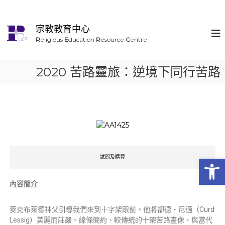
宗教教育中心
R
eligious
E
ducation
R
esource
C
entre
2020 苦路靈旅：逆境下同行苦路
Op
試閱及購買
內容簡介
麥克布萊德神父引導我們來到十字架跟前。他將卻德‧尼適（Curd
Lessig）美麗而莊嚴、線條簡約、較傳統的十架苦路畫像，與當代