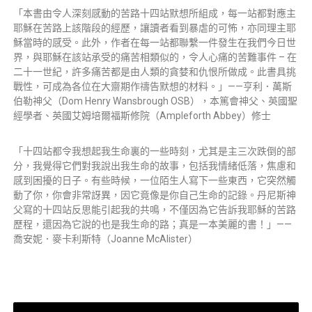
「本書由令人深刻感動的苦路十四站默想所組成，每一站都對應主
耶穌在苦路上該階段的經歷，讓讀者看到暴虐的可怖，亦同理主耶
穌當時的感受。此外，作者在每一站都聯繫一件發生在我們今日世
界，與耶穌在該站承受的痛苦相類似的，令人心痛的苦難事件 – 在
二十一世紀，許多痛苦都是由人類的貪婪和仇恨所做成。此書具挑
戰性，可成為各位在大齋期作禱告默想的材料。」——亨利．萬斯
伯勒神父（Dom Henry Wansbrough OSB），本篤會神父、英國聖
經學者、英國艾姆培爾福斯修院（Ampleforth Abbey）修士
「十四站都令我想起我生命裏的一些時刻，尤其是主三次跌倒的部
分，我覺得它們對我說出我生命的故事，包括我情緒低落，焦慮和
感到困擾的日子。有些時候，一位陌生人寫下一些東西，它突然觸
動了你，你會非常訝異，因它竟像是你自己生命的記錄。丹尼斯神
父寫的十四站反思能引起我的共鳴，不僅因為它告訴我耶穌的苦路
歷程，還因為它說的也是我生命的路；真是一本美麗的書！」——
喬安妮．麥卡利斯特（Joanne McAlister）