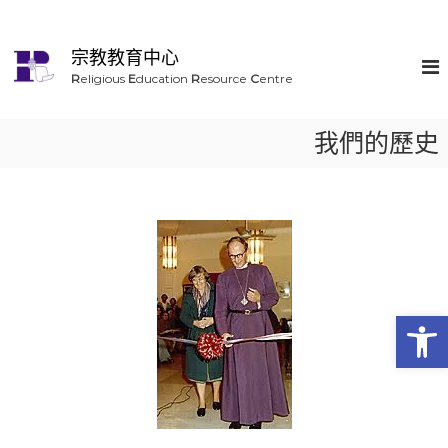
宗教教育中心
R
eligious
E
ducation
R
esource
C
entre
我們的歷史
Op