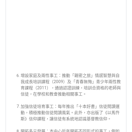
增設家庭及兩性事工：推動「親密之旅」情感智慧與自
我成長培訓課程（2009）及「青春無悔」青少年兩性教
育課程（2011），通過認證訓練，培訓合資格的老師與
信徒，在學校和教會推動相關事工。
加強信徒培育事工：每年推出「十本好書」信徒閱讀運
動，積極推動信徒閱讀風氣。此外，亦出版了《以馬忤
斯》信仰課程，讓信徒有系統地認識基督教信仰。
開拓多元發展：本中心近年開拓不同形式的事工，例如