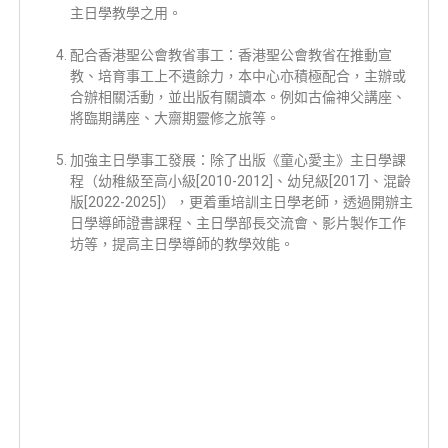
主日學教學之用。
配合香港聖公會教省事工：香港聖公會教省在推動宣
教、培育事工上不遺餘力，本中心亦積極配合，主辦或
合辦相關活動，並出版有關讀本。例如古倫神父講座、
將臨期講座、大齋期靈修之旅等。
加強主日學事工發展：除了出版《童心愛主》主日學課
程（幼稚級至高小級[2010-2012]、幼兒級[2017]、混齡
版[2022-2025]），更着重培訓主日學老師，透過開辦主
日學導師證書課程、主日學部長交流會、影片製作工作
坊等，提高主日學導師的教學效能。