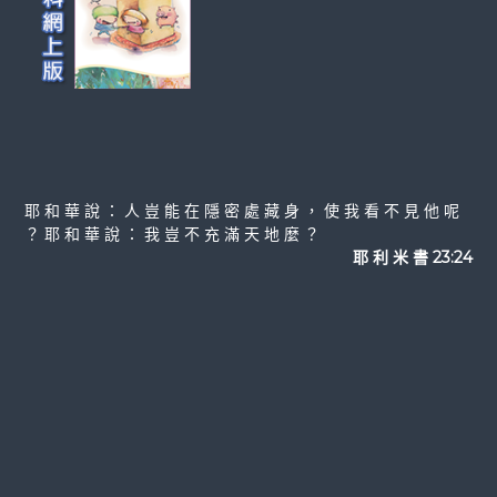
耶 和 華 說 ： 人 豈 能 在 隱 密 處 藏 身 ， 使 我 看 不 見 他 呢
？ 耶 和 華 說 ： 我 豈 不 充 滿 天 地 麼 ？
耶 利 米 書 23:24