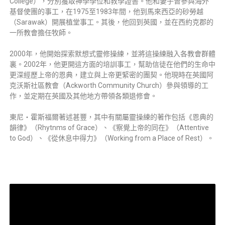
College），分別獲取神學學位和教學證書。他和妻子曾參與海外
基督使團的事工，在1975至1983年間，他到馬來西亞的砂勞越
（Sarawak）開展植堂事工。其後，他回到英國，並在西約克郡的
一所教會擔任牧師。
2000年，他開始探索默想式靈修操練，並將這操練融入各教會群體
裏。2002年，他更開這方面的培訓事工，幫助信徒在他們的生命中
更深經歷上帝的恩典，建立與上帝更緊密的團契。他現時在英國阿
克沃斯社區教會（Ackworth Community Church）參與領導的工
作，並定期在英國及其他地方帶領各類退修會。
東尼‧霍斯福爾著述甚豐，其中有關屬靈操練的著作包括《恩典的
韻律》（Rhytnms of Grace）、《察覺上帝的同在》（Attentive
to God）、《從休息中得力》（Working from a Place of Rest）。