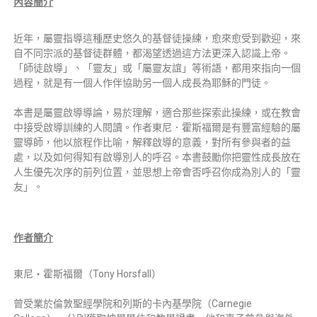
內容簡介
近年，屬靈指導這種歷史悠久的基督徒操練，愈來愈受到歡迎，來
自不同宗派的基督徒群體，都渴望透過這方法更深入認識上帝。
「師徒啟導」、「靈友」或「屬靈友誼」等術語，都用來指向一個
過程，就是有一個人作伴協助另一個人成長為耶穌的門徒。
本書是屬靈啟導導論，易於理解，適合那些探索此操練，或在教會
中接受啟導訓練的人閱讀。作者東尼．霍斯福爾是有豐富經驗的屬
靈導師，他以旅程作比喻，解釋啟導的意義，對所有參與者的益
處，以及如何得知有啟導別人的呼召。本書鼓勵你把靈性成長放在
人生優先次序的前列位置，並思想上帝會否呼召你成為別人的「靈
友」。
作者簡介
東尼‧霍斯福爾（Tony Horsfall）
曾受業於倫敦聖經學院和列斯的卡內基學院（Carnegie