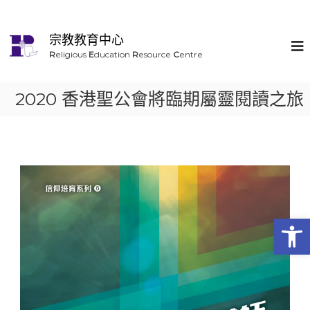
宗教教育中心
R
eligious
E
ducation
R
esource
C
entre
2020 香港聖公會將臨期屬靈閱讀之旅
Op