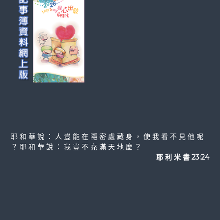
耶 和 華 說 ： 人 豈 能 在 隱 密 處 藏 身 ， 使 我 看 不 見 他 呢
？ 耶 和 華 說 ： 我 豈 不 充 滿 天 地 麼 ？
耶 利 米 書 23:24