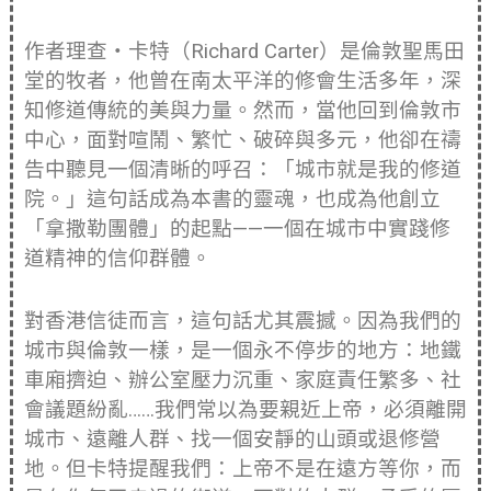
作者理查・卡特（Richard Carter）是倫敦聖馬田
堂的牧者，他曾在南太平洋的修會生活多年，深
知修道傳統的美與力量。然而，當他回到倫敦市
中心，面對喧鬧、繁忙、破碎與多元，他卻在禱
告中聽見一個清晰的呼召：「城市就是我的修道
院。」這句話成為本書的靈魂，也成為他創立
「拿撒勒團體」的起點——一個在城市中實踐修
道精神的信仰群體。
對香港信徒而言，這句話尤其震撼。因為我們的
城市與倫敦一樣，是一個永不停步的地方：地鐵
車廂擠迫、辦公室壓力沉重、家庭責任繁多、社
會議題紛亂……我們常以為要親近上帝，必須離開
城市、遠離人群、找一個安靜的山頭或退修營
地。但卡特提醒我們：上帝不是在遠方等你，而