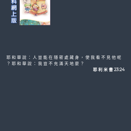
耶 和 華 說 ： 人 豈 能 在 隱 密 處 藏 身 ， 使 我 看 不 見 他 呢
？ 耶 和 華 說 ： 我 豈 不 充 滿 天 地 麼 ？
耶 利 米 書 23:24