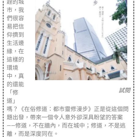
趕的城
市，我
們很容
易把信
仰擠到
生活邊
緣，在
這樣的
環境
中，真
的還能
試閱
「修
道」
嗎？《在俗修道：都市靈修漫步》正是從這個問
題出發，帶來一個令人意外卻深具盼望的答案
——修道，不在牆內，而在城中；修道，不是逃
離，而是深度同在。