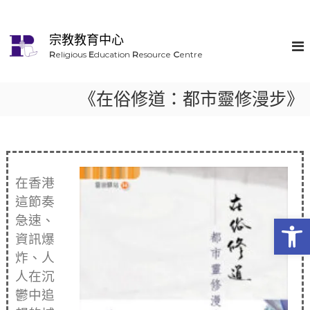
宗教教育中心
R
eligious
E
ducation
R
esource
C
entre
《在俗修道：都市靈修漫步》
在香港
這節奏
Op
急速、
資訊爆
炸、人
人在沉
鬱中追