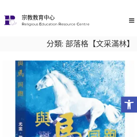
宗教教育中心
R
eligious
E
ducation
R
esource
C
entre
分類:
部落格【文采滿林】
Op