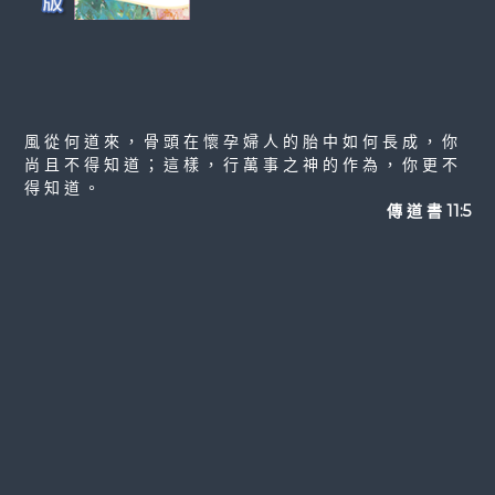
風 從 何 道 來 ， 骨 頭 在 懷 孕 婦 人 的 胎 中 如 何 長 成 ， 你
尚 且 不 得 知 道 ； 這 樣 ， 行 萬 事 之 神 的 作 為 ， 你 更 不
得 知 道 。
傳 道 書 11:5