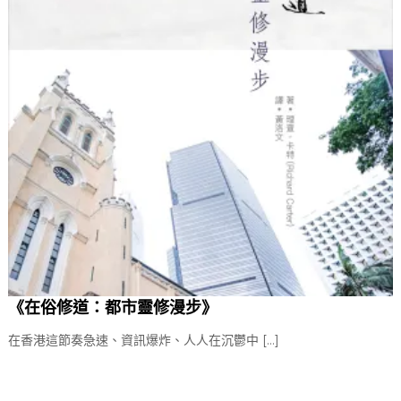
《在俗修道：都市靈修漫步》
在香港這節奏急速、資訊爆炸、人人在沉鬱中 […]