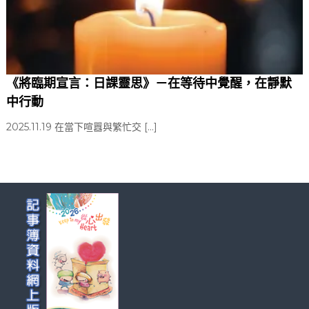
《將臨期宣言：日課靈思》－在等待中覺醒，在靜默
中行動
2025.11.19 在當下喧囂與繁忙交 […]